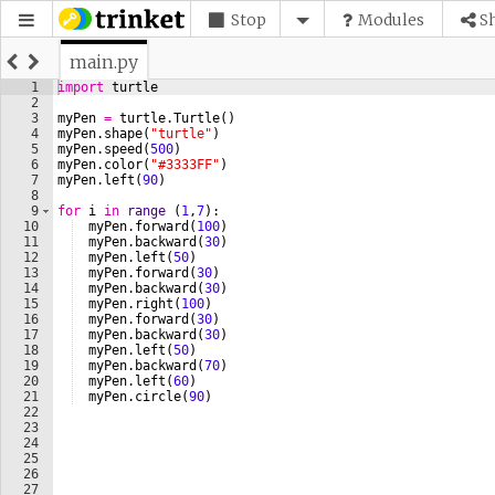
Stop
Modules
S
main.py
1
import
turtle
2
3
myPen
=
turtle
.
Turtle
(
)
4
myPen
.
shape
(
"turtle"
)
5
myPen
.
speed
(
500
)
6
myPen
.
color
(
"#3333FF"
)
7
myPen
.
left
(
90
)
8
9
for
i
in
range
(
1
,
7
)
:
10
myPen
.
forward
(
100
)
11
myPen
.
backward
(
30
)
12
myPen
.
left
(
50
)
13
myPen
.
forward
(
30
)
14
myPen
.
backward
(
30
)
15
myPen
.
right
(
100
)
16
myPen
.
forward
(
30
)
17
myPen
.
backward
(
30
)
18
myPen
.
left
(
50
)
19
myPen
.
backward
(
70
)
20
myPen
.
left
(
60
)
21
myPen
.
circle
(
90
)
22
23
24
25
26
27